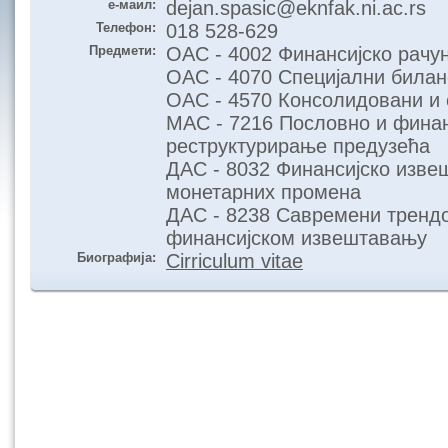
е-маил:
dejan.spasic@eknfak.ni.ac.rs
Телефон:
018 528-629
Предмети:
ОАС - 4002 Финансијско рачу
ОАС - 4070 Специјални билан
ОАС - 4570 Консолидовани и 
МАС - 7216 Пословно и финан
реструктурирање предузећа
ДАС - 8032 Финансијско изве
монетарних промена
ДАС - 8238 Савремени тренд
финансијском извештавању
Биографија:
Cirriculum vitae