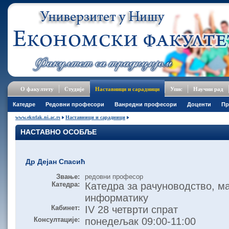
О факултету
Студије
Наставници и сарадници
Упис
Научни рад
Катедре
Редовни професори
Ванредни професори
Доценти
Пр
www.eknfak.ni.ac.rs
Наставници и сарадници
НАСТАВНО ОСОБЉЕ
Др Дејан Спасић
Звање:
редовни професор
Катедра:
Катедра за рачуноводство, м
информатику
Кабинет:
IV 28 четврти спрат
Консултације:
понедељак 09:00-11:00