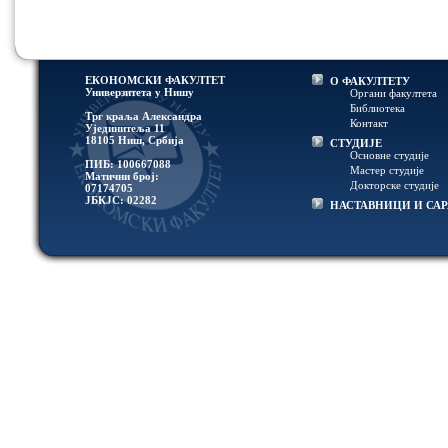
ЕКОНОМСКИ ФАКУЛТЕТ
О ФАКУЛТЕТУ
Универзитетa у Нишу
Органи факултета
Библиотека
Трг краља Александра
Контакт
Ујединитеља 11
18105 Ниш, Србија
СТУДИЈЕ
Основне студије
ПИБ: 100667088
Мастер студије
Матични број:
Докторске студије
07174705
ЈБКЈС: 02282
НАСТАВНИЦИ И СА